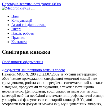
Перевірка легітимності форми 083/о
Ціни
Консультації
Аналізи і діагностика
Лікарі
Графік роботи
Правила
Контакти
Санітарна книжка
Особливості оформлення
Документи, які потрібно взяти з собою
Наказом МОЗ
№ 280
від
23.07.2002
в Україні затверджено
обов’язкове проходження спеціальної медичної комісії тим
громадянами, робота яких передбачає систематичний контакт
з людьми, продуктами харчування, а також є потенційно
небезпечною. Це продавці, водії, лікарі та педагоги та інші
категорії осіб. Їм необхідні систематичні профілактичні огляди
у лікарів, які фіксуються в санітарній книжці. В Україні
оформити цей документ можна як у муніципальних лікарнях,