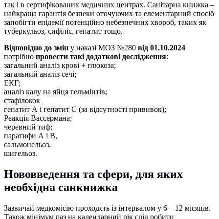
так і в сертифікованих медичних центрах. Санітарна книжка –
найкраща гарантія безпеки оточуючих та елементарний спосіб
запобігти епідемії потенційно небезпечних хвороб, таких як
туберкульоз, сифіліс, гепатит тощо.
Відповідно до змін
у наказі МОЗ №280
від 01.10.2024
потрібно
провести такі додаткові дослідження
:
загальний аналіз крові + глюкоза;
загальний аналіз сечі;
ЕКГ;
аналіз калу на яйця гельмінтів;
стафілокок
гепатит А і гепатит С (за відсутності прививок);
Реакція Вассермана;
черевний тиф;
паратифи А і В,
сальмонельоз,
шигельоз.
Нововведення та сфери, для яких
необхідна санкнижка
Зазвичай медкомісію проходять із інтервалом у 6 – 12 місяців.
Також мінімум раз на календарний рік слід робити