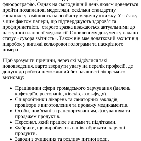
флюорографію. Однак на сьогоднішній день людям доведеться
пройти позапланові медогляди, оскільки стандартну
санкнижку замінюють на особисту медичну книжку. У зв’язку
з цим фактом папери, що підтверджують здоров’я та
профпридатність, старого зразка вважаються актуальними до
наступної планової медкомісії. Оновленому документу надано
статус «сувора звітність». Також він має додатковий захист від
підробок у вигляді кольорової голограми та наскрізного
номера.
Щоб зрозуміти причини, через які відбулися такі
нововведення, варто звернути увагу на перелік професій, де
допуск до роботи неможливий без наявності лікарського
висновку:
Працівники сфери громадського харчування (їдалень,
кафетеріїв, ресторанів, кіосків, фаст-фуду).
Співробітники лікарень та санаторних закладів,
провізори з виготовлення та продажу медикаментів.
Особи, пов’язані з транспортуванням, фасуванням та
продажем продуктів.
Персонал, який працює з дітьми та підлітками.
Фабрики, що виробляють напівфабрикати, харчові
продукти.
Заводи з очищення та розливу питної води.