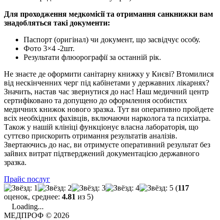
Для проходження медкомісії та отримання санкнижки вам
знадобляться такі документи:
Паспорт (оригінал) чи документ, що засвідчує особу.
Фото 3×4 -2шт.
Результати флюорографії за останній рік.
Не знаєте де оформити санітарну книжку у Києві? Втомилися
від нескінченних черг під кабінетами у державних лікарнях?
Значить, настав час звернутися до нас! Наш медичний центр
сертифіковано та допущено до оформлення особистих
медичних книжок нового зразка. Тут ви оперативно пройдете
всіх необхідних фахівців, включаючи нарколога та психіатра.
Також у нашій клініці функціонує власна лабораторія, що
суттєво прискорить отримання результатів аналізів.
Звертаючись до нас, ви отримуєте оперативний результат без
зайвих витрат підтверджений документацією державного
зразка.
Прайс послуг
(
117
оценок, среднее:
4.81
из 5)
Loading...
МЕДПРОФ © 2026