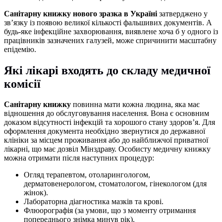
Санітарну книжку нового зразка в Україні
затверджено у
зв’язку із появою великої кількості фальшивих документів. А
будь-яке інфекційне захворювання, виявлене хоча б у одного із
працівників зазначених галузей, може спричинити масштабну
епідемію.
Які лікарі входять до складу медичної
комісії
Санітарну книжку
повинна мати кожна людина, яка має
відношення до обслуговування населення. Вона є основним
доказом відсутності інфекцій та хорошого стану здоров’я. Для
оформлення документа необхідно звернутися до державної
клініки за місцем проживання або до найближчої приватної
лікарні, що має дозвіл Мінздраву. Особисту медичну книжку
можна отримати після наступних процедур:
Огляд терапевтом, отоларингологом,
дерматовенерологом, стоматологом, гінекологом (для
жінок).
Лабораторна діагностика мазків та крові.
Флюорографія (за умови, що з моменту отримання
попереднього знімка минув рік).